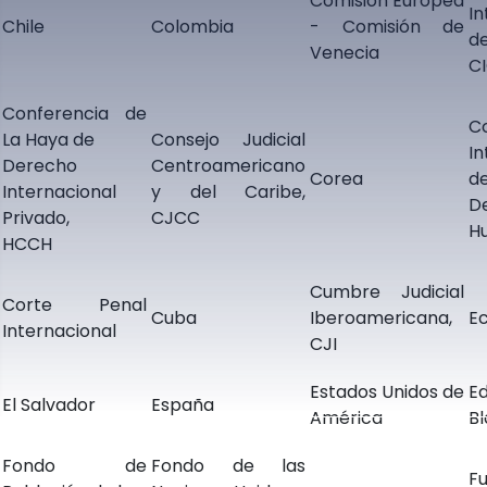
Comisión Europea
In
Chile
Colombia
- Comisión de
d
Venecia
C
Conferencia de
C
La Haya de
Consejo Judicial
I
Derecho
Centroamericano
Corea
d
Internacional
y del Caribe,
D
Privado,
CJCC
H
HCCH
Cumbre Judicial
Corte Penal
Cuba
Iberoamericana,
E
Internacional
CJI
Estados Unidos de
Ed
El Salvador
España
América
Bl
Fondo de
Fondo de las
F