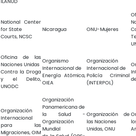
ILANUD
O
National Center
N
for State
Nicaragua
ONU-Mujeres
C
Courts, NCSC
Te
U
Oficina de las
Organismo
Organización
Naciones Unidas
O
Internacional de
Internacional de
Contra la Droga
In
Energía Atómica,
Policía Criminal
y el Delito,
de
OIEA
(INTERPOL)
UNODC
Organización
Panamericana de
Organización
la Salud -
Organización de
O
Internacional
Organización
las Naciones
lo
para las
Mundial
Unidas, ONU
A
Migraciones, OIM