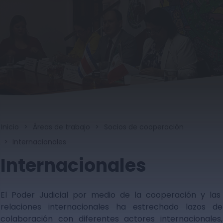
Nota:
este
sitio
web
incluye
un
sistema
de
accesibilidad.
Inicio
Áreas de trabajo
Socios de cooperación
Internacionales
Internacionales
El Poder Judicial por medio de la cooperación y las
relaciones internacionales ha estrechado lazos de
colaboración con diferentes actores internacionales,