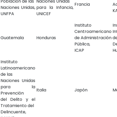
Población de las
Naciones Unidas
Francia
A
Naciones Unidas,
para la Infancia,
K
UNFPA
UNICEF
Instituto
In
Centroamericano
I
Guatemala
Honduras
de Administración
d
Pública,
D
ICAP
H
Instituto
Latinoamericano
de las
Naciones Unidas
para la
Italia
Japón
M
Prevención
del Delito y el
Tratamiento del
Delincuente,