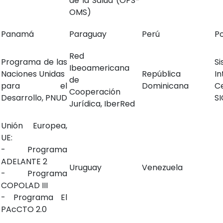
de la Salud (OPS-
OMS)
Panamá
Paraguay
Perú
Po
Red
Programa de las
S
Ibeoamericana
Naciones Unidas
República
In
de
para el
Dominicana
C
Cooperación
Desarrollo, PNUD
S
Jurídica, IberRed
Unión Europea,
UE:
- Programa
ADELANTE 2
Uruguay
Venezuela
- Programa
COPOLAD III
- Programa El
PAcCTO 2.0